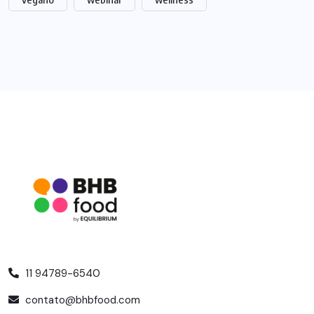
11 94789-6540
contato@bhbfood.com