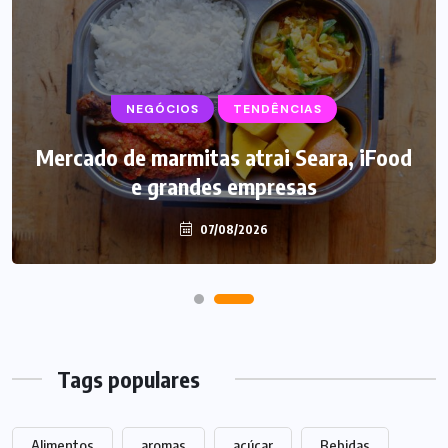
NEGÓCIOS
SUPLEMENTOS
TENDÊNCIAS
Mercado de marmitas atrai Seara, iFood
Caffeine Army lança campanha para o
e grandes empresas
Dia dos Pais
07/08/2026
07/08/2026
Tags populares
Alimentos
aromas
açúcar
Bebidas