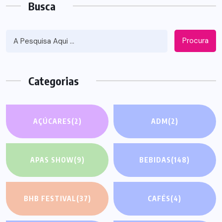
Busca
Procura
Categorias
AÇÚCARES
(2)
ADM
(2)
APAS SHOW
(9)
BEBIDAS
(148)
BHB FESTIVAL
(37)
CAFÉS
(4)