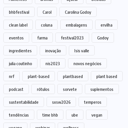
bhbfestival
Carol
Carolina Godoy
clean label
coluna
embalagens
ervilha
eventos
farma
festival2023
Godoy
ingredientes
inovação
Isis valle
julia coutinho
nis2023
novos negócios
nrf
plant-based
plantbased
plant based
podcast
rótulos
sorvete
suplementos
sustentabilidade
sxsw2026
temperos
tendências
time bhb
ube
vegan
vegano
webinar
wellness