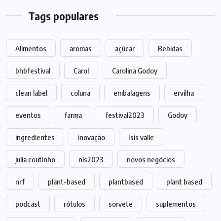
Tags populares
Alimentos
aromas
açúcar
Bebidas
bhbfestival
Carol
Carolina Godoy
clean label
coluna
embalagens
ervilha
eventos
farma
festival2023
Godoy
ingredientes
inovação
Isis valle
julia coutinho
nis2023
novos negócios
nrf
plant-based
plantbased
plant based
podcast
rótulos
sorvete
suplementos