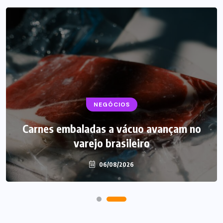
BEBIDAS
NEGÓCIOS
LANÇAMENTOS
Carnes embaladas a vácuo avançam no
Starbucks aposta em leite proteico no
varejo brasileiro
Brasil
06/08/2026
06/08/2026