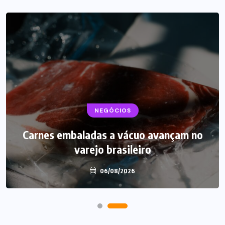
BEBIDAS
NEGÓCIOS
LANÇAMENTOS
Carnes embaladas a vácuo avançam no
Starbucks aposta em leite proteico no
varejo brasileiro
Brasil
06/08/2026
06/08/2026