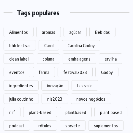
Tags populares
Alimentos
aromas
açúcar
Bebidas
bhbfestival
Carol
Carolina Godoy
clean label
coluna
embalagens
ervilha
eventos
farma
festival2023
Godoy
ingredientes
inovação
Isis valle
julia coutinho
nis2023
novos negócios
nrf
plant-based
plantbased
plant based
podcast
rótulos
sorvete
suplementos