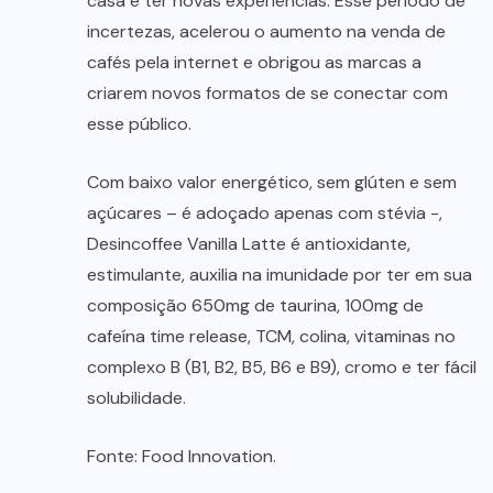
casa e ter novas experiências. Esse período de
incertezas, acelerou o aumento na venda de
cafés pela internet e obrigou as marcas a
criarem novos formatos de se conectar com
esse público.
Com baixo valor energético, sem glúten e sem
açúcares – é adoçado apenas com stévia -,
Desincoffee Vanilla Latte é antioxidante,
estimulante, auxilia na imunidade por ter em sua
composição 650mg de taurina, 100mg de
cafeína time release, TCM, colina, vitaminas no
complexo B (B1, B2, B5, B6 e B9), cromo e ter fácil
solubilidade.
Fonte: Food Innovation.