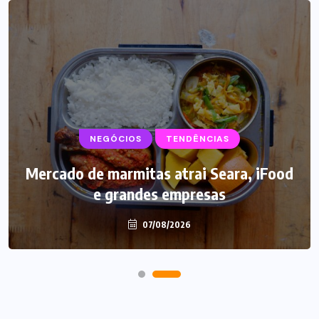
NEGÓCIOS
SUPLEMENTOS
TENDÊNCIAS
Mercado de marmitas atrai Seara, iFood
Caffeine Army lança campanha para o
e grandes empresas
Dia dos Pais
07/08/2026
07/08/2026