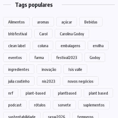
Tags populares
Alimentos
aromas
açúcar
Bebidas
bhbfestival
Carol
Carolina Godoy
clean label
coluna
embalagens
ervilha
eventos
farma
festival2023
Godoy
ingredientes
inovação
Isis valle
julia coutinho
nis2023
novos negócios
nrf
plant-based
plantbased
plant based
podcast
rótulos
sorvete
suplementos
sustentabilidade
sxsw2026
temperos