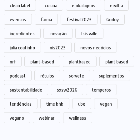
clean label
coluna
embalagens
ervilha
eventos
farma
festival2023
Godoy
ingredientes
inovação
Isis valle
julia coutinho
nis2023
novos negócios
nrf
plant-based
plantbased
plant based
podcast
rótulos
sorvete
suplementos
sustentabilidade
sxsw2026
temperos
tendências
time bhb
ube
vegan
vegano
webinar
wellness