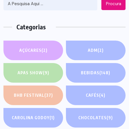
Procura
Categorias
AÇÚCARES
(2)
ADM
(2)
APAS SHOW
(9)
BEBIDAS
(148)
BHB FESTIVAL
(37)
CAFÉS
(4)
CAROLINA GODOY
(1)
CHOCOLATES
(9)