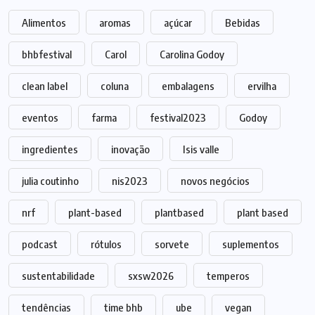
Alimentos
aromas
açúcar
Bebidas
bhbfestival
Carol
Carolina Godoy
clean label
coluna
embalagens
ervilha
eventos
farma
festival2023
Godoy
ingredientes
inovação
Isis valle
julia coutinho
nis2023
novos negócios
nrf
plant-based
plantbased
plant based
podcast
rótulos
sorvete
suplementos
sustentabilidade
sxsw2026
temperos
tendências
time bhb
ube
vegan