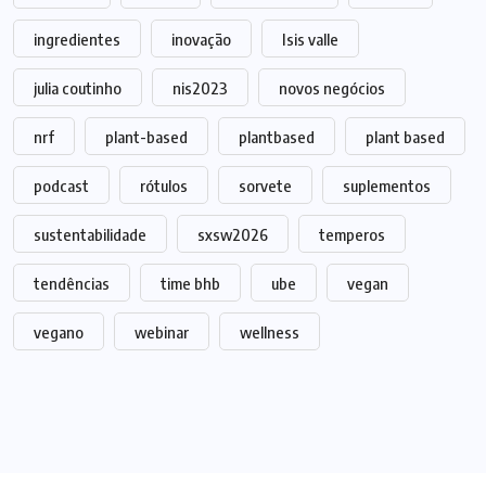
ingredientes
inovação
Isis valle
julia coutinho
nis2023
novos negócios
nrf
plant-based
plantbased
plant based
podcast
rótulos
sorvete
suplementos
sustentabilidade
sxsw2026
temperos
tendências
time bhb
ube
vegan
vegano
webinar
wellness