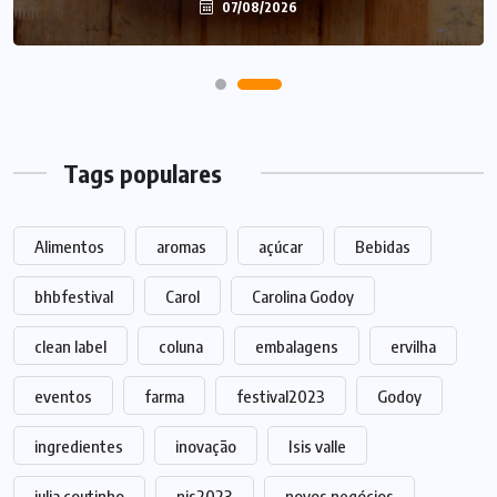
07/08/2026
Tags populares
Alimentos
aromas
açúcar
Bebidas
bhbfestival
Carol
Carolina Godoy
clean label
coluna
embalagens
ervilha
eventos
farma
festival2023
Godoy
ingredientes
inovação
Isis valle
julia coutinho
nis2023
novos negócios