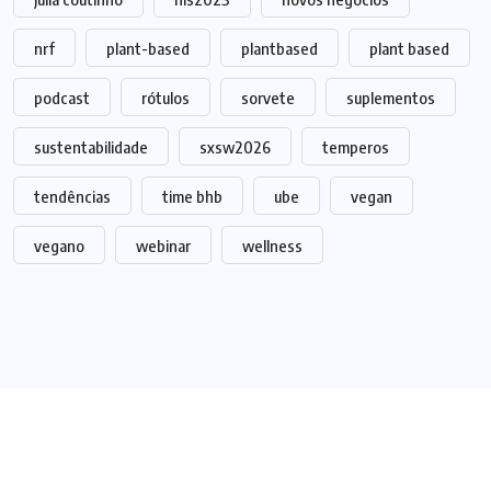
nrf
plant-based
plantbased
plant based
podcast
rótulos
sorvete
suplementos
sustentabilidade
sxsw2026
temperos
tendências
time bhb
ube
vegan
vegano
webinar
wellness