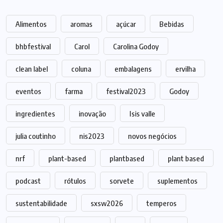
Alimentos
aromas
açúcar
Bebidas
bhbfestival
Carol
Carolina Godoy
clean label
coluna
embalagens
ervilha
eventos
farma
festival2023
Godoy
ingredientes
inovação
Isis valle
julia coutinho
nis2023
novos negócios
nrf
plant-based
plantbased
plant based
podcast
rótulos
sorvete
suplementos
sustentabilidade
sxsw2026
temperos