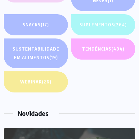
NEVES
(1)
SNACKS
(17)
SUPLEMENTOS
(264)
SUSTENTABILIDADE
TENDÊNCIAS
(404)
EM ALIMENTOS
(19)
WEBINAR
(26)
Novidades