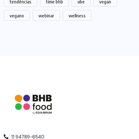
tendências
time bhb
ube
vegan
vegano
webinar
wellness
11 94789-6540