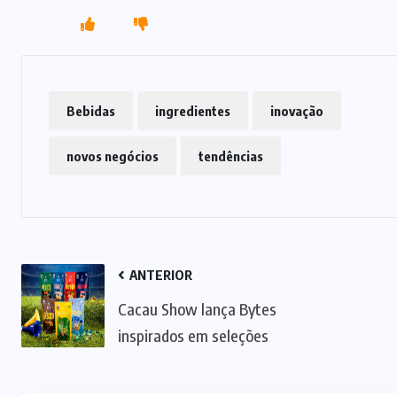
Bebidas
ingredientes
inovação
novos negócios
tendências
SUPLEMENTOS
ANTERIOR
Caffeine Army lança campanha
para o Dia dos Pais
Cacau Show lança Bytes
inspirados em seleções
07/08/2026