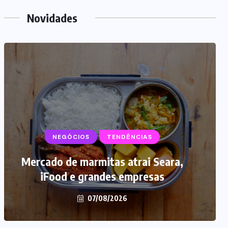
Novidades
NEGÓCIOS
SUPLEMENTOS
TENDÊNCIAS
Mercado de marmitas atrai Seara,
Caffeine Army lança campanha
iFood e grandes empresas
para o Dia dos Pais
07/08/2026
07/08/2026