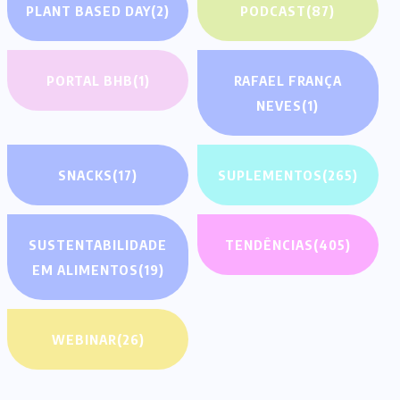
PLANT BASED DAY
(2)
PODCAST
(87)
PORTAL BHB
(1)
RAFAEL FRANÇA
NEVES
(1)
SNACKS
(17)
SUPLEMENTOS
(265)
SUSTENTABILIDADE
TENDÊNCIAS
(405)
EM ALIMENTOS
(19)
WEBINAR
(26)