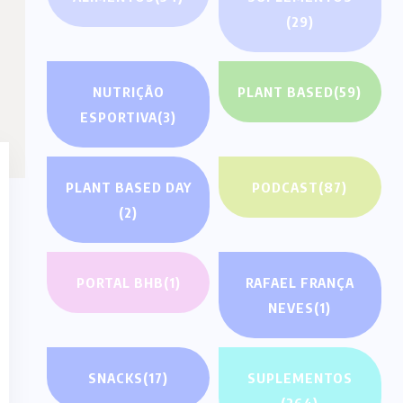
(29)
NUTRIÇÃO
PLANT BASED
(59)
ESPORTIVA
(3)
PLANT BASED DAY
PODCAST
(87)
(2)
PORTAL BHB
(1)
RAFAEL FRANÇA
NEVES
(1)
SNACKS
(17)
SUPLEMENTOS