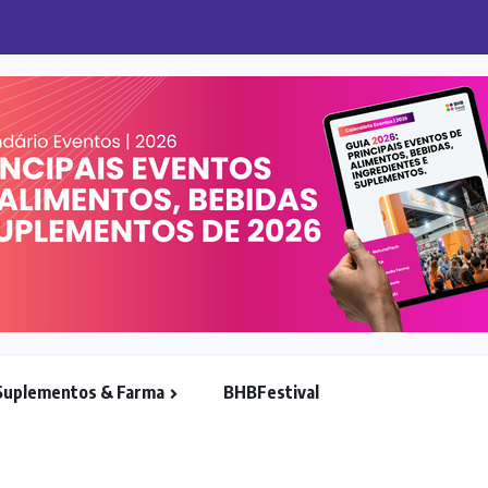
o avançam no varejo brasileiro
Suplementos & Farma
BHBFestival