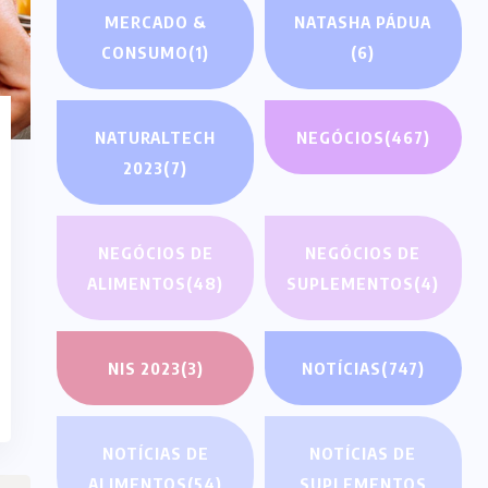
MERCADO &
NATASHA PÁDUA
CONSUMO
(1)
(6)
NATURALTECH
NEGÓCIOS
(467)
2023
(7)
NEGÓCIOS DE
NEGÓCIOS DE
ALIMENTOS
(48)
SUPLEMENTOS
(4)
NIS 2023
(3)
NOTÍCIAS
(747)
NOTÍCIAS DE
NOTÍCIAS DE
ALIMENTOS
(54)
SUPLEMENTOS