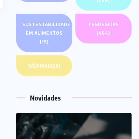
(264)
SUSTENTABILIDADE
TENDÊNCIAS
EM ALIMENTOS
(404)
(19)
WEBINAR
(26)
Novidades