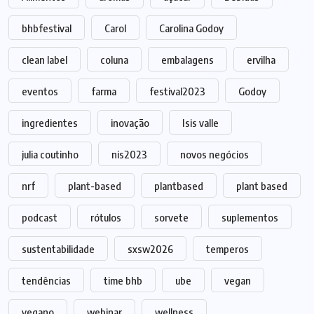
bhbfestival
Carol
Carolina Godoy
clean label
coluna
embalagens
ervilha
eventos
farma
festival2023
Godoy
ingredientes
inovação
Isis valle
julia coutinho
nis2023
novos negócios
nrf
plant-based
plantbased
plant based
podcast
rótulos
sorvete
suplementos
sustentabilidade
sxsw2026
temperos
tendências
time bhb
ube
vegan
vegano
webinar
wellness