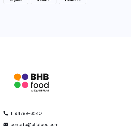
11 94789-6540
contato@bhbfood.com