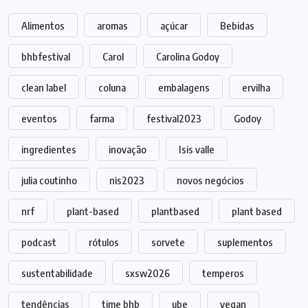
Alimentos
aromas
açúcar
Bebidas
bhbfestival
Carol
Carolina Godoy
clean label
coluna
embalagens
ervilha
eventos
farma
festival2023
Godoy
ingredientes
inovação
Isis valle
julia coutinho
nis2023
novos negócios
nrf
plant-based
plantbased
plant based
podcast
rótulos
sorvete
suplementos
sustentabilidade
sxsw2026
temperos
tendências
time bhb
ube
vegan