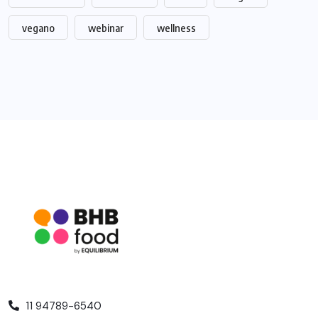
vegano
webinar
wellness
11 94789-6540