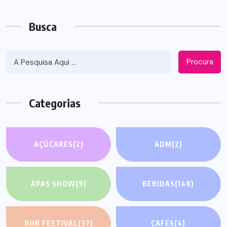
Busca
Procura
Categorias
AÇÚCARES
(2)
ADM
(2)
APAS SHOW
(9)
BEBIDAS
(148)
BHB FESTIVAL
(37)
CAFÉS
(4)