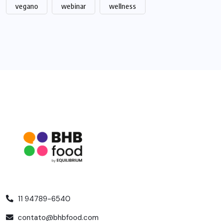
vegano
webinar
wellness
11 94789-6540
contato@bhbfood.com