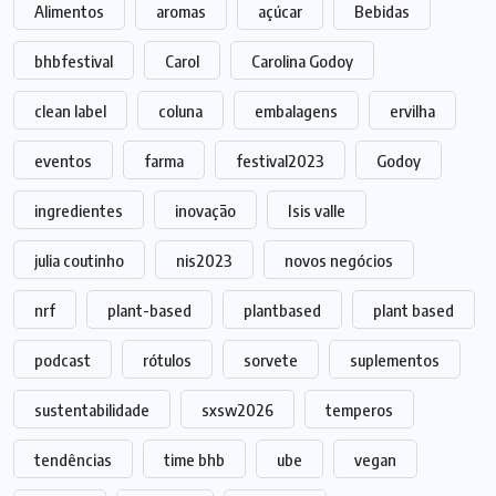
Alimentos
aromas
açúcar
Bebidas
bhbfestival
Carol
Carolina Godoy
clean label
coluna
embalagens
ervilha
eventos
farma
festival2023
Godoy
ingredientes
inovação
Isis valle
julia coutinho
nis2023
novos negócios
nrf
plant-based
plantbased
plant based
podcast
rótulos
sorvete
suplementos
sustentabilidade
sxsw2026
temperos
tendências
time bhb
ube
vegan