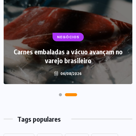
BEBIDAS
NEGÓCIOS
LANÇAMENTOS
Carnes embaladas a vácuo avançam no
Starbucks aposta em leite proteico no
varejo brasileiro
Brasil
06/08/2026
06/08/2026
Tags populares