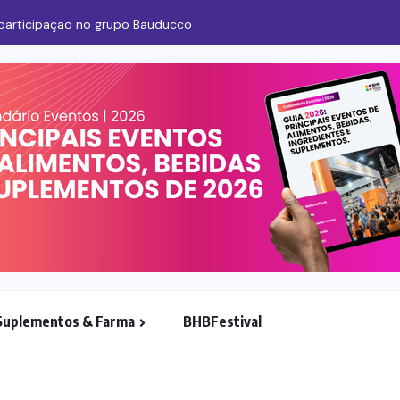
 participação no grupo Bauducco
Suplementos & Farma
BHBFestival