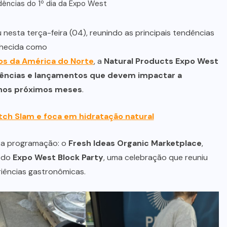
ências do 1º dia da Expo West
esta terça-feira (04), reunindo as principais tendências
nhecida como
cos da América do Norte
, a
Natural Products Expo West
ências e lançamentos que devem impactar a
s nos próximos meses
.
ch Slam e foca em hidratação natural
m a programação: o
Fresh Ideas Organic Marketplace
,
a do
Expo West Block Party
, uma celebração que reuniu
riências gastronômicas.