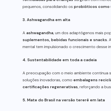
pequenos, consolidando os
probióticos como
3. Ashwagandha em alta
A
ashwagandha
, um dos adaptógenos mais popu
suplementos, bebidas funcionais e snacks
. 
mental tem impulsionado o crescimento desse in
4. Sustentabilidade em toda a cadeia
SUPLEMENTOS
A preocupação com o meio ambiente continua se
Caffeine Army lança campanha
soluções inovadoras, como
embalagens reciclá
para o Dia dos Pais
certificações regenerativas
, reforçando a bu
07/08/2026
5. Mate do Brasil na versão tererê em lata