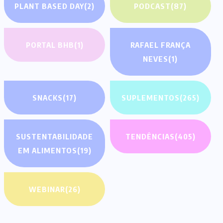
PLANT BASED DAY
(2)
PODCAST
(87)
PORTAL BHB
(1)
RAFAEL FRANÇA
NEVES
(1)
SNACKS
(17)
SUPLEMENTOS
(265)
SUSTENTABILIDADE
TENDÊNCIAS
(405)
EM ALIMENTOS
(19)
WEBINAR
(26)