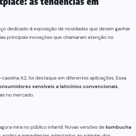
tplace: as tendências em
ço dedicado à exposição de novidades que devem ganhar
das principais inovações que chamaram atenção no
caseína A2, foi destaque em diferentes aplicações. Essa
onsumidores sensíveis a laticínios convencionais
,
ais no mercado.
gora mira no público infantil. Novas versões de
kombucha
acidez e ingredientes adaptados ao paladar dos