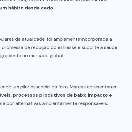
 um hábito desde cedo
.
lares da atualidade, foi amplamente incorporada a
A promessa de redução do estresse e suporte à saúde
grediente no mercado global.
NEGÓCIOS
TENDÊNCIAS
ndo um pilar essencial da feira. Marcas apresentaram
Mercado de marmitas atrai Seara,
veis, processos produtivos de baixo impacto e
iFood e grandes empresas
sca por alternativas ambientalmente responsáveis.
07/08/2026