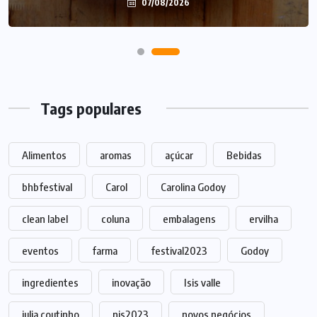
07/08/2026
Tags populares
Alimentos
aromas
açúcar
Bebidas
bhbfestival
Carol
Carolina Godoy
clean label
coluna
embalagens
ervilha
eventos
farma
festival2023
Godoy
ingredientes
inovação
Isis valle
julia coutinho
nis2023
novos negócios