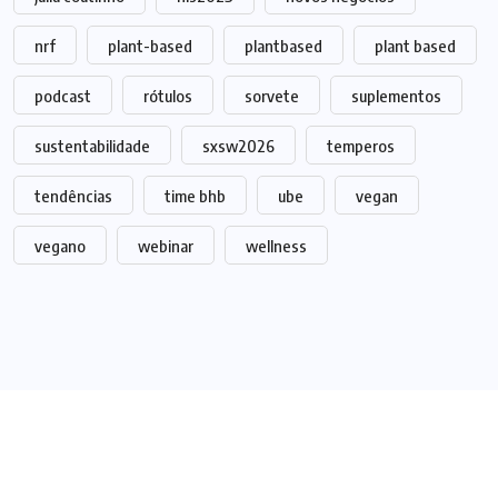
nrf
plant-based
plantbased
plant based
podcast
rótulos
sorvete
suplementos
sustentabilidade
sxsw2026
temperos
tendências
time bhb
ube
vegan
vegano
webinar
wellness