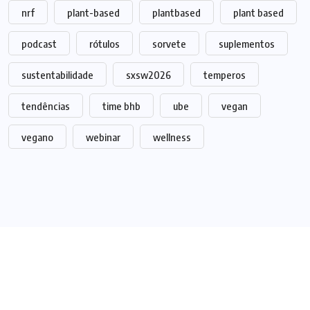
nrf
plant-based
plantbased
plant based
podcast
rótulos
sorvete
suplementos
sustentabilidade
sxsw2026
temperos
tendências
time bhb
ube
vegan
vegano
webinar
wellness