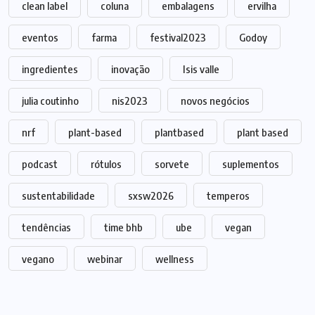
clean label
coluna
embalagens
ervilha
eventos
farma
festival2023
Godoy
ingredientes
inovação
Isis valle
julia coutinho
nis2023
novos negócios
nrf
plant-based
plantbased
plant based
podcast
rótulos
sorvete
suplementos
sustentabilidade
sxsw2026
temperos
tendências
time bhb
ube
vegan
vegano
webinar
wellness