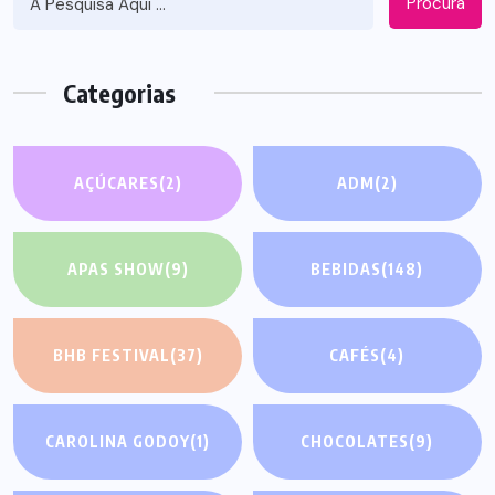
Procura
Categorias
AÇÚCARES
(2)
ADM
(2)
APAS SHOW
(9)
BEBIDAS
(148)
BHB FESTIVAL
(37)
CAFÉS
(4)
CAROLINA GODOY
(1)
CHOCOLATES
(9)