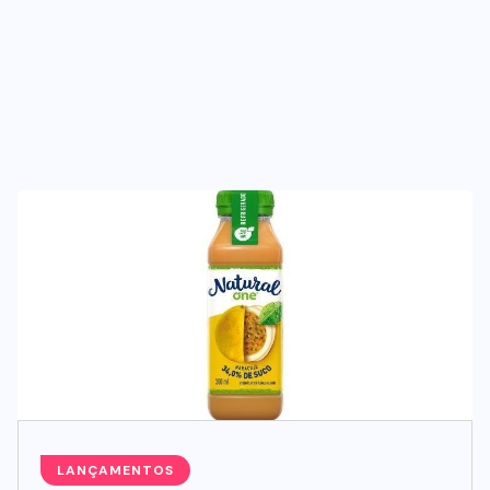
BEBIDAS
LANÇAMENTOS
Starbucks aposta em leite
proteico no Brasil
06/08/2026
LANÇAMENTOS