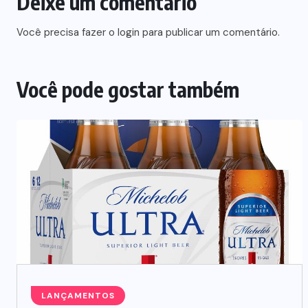
Deixe um comentário
Você precisa fazer o
login
para publicar um comentário.
Você pode gostar também
NEGÓCIOS
Carnes embaladas a vácuo
avançam no varejo brasileiro
06/08/2026
LANÇAMENTOS