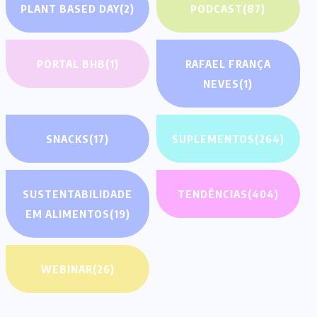
PLANT BASED DAY
(2)
PODCAST
(87)
PORTAL BHB
(1)
RAFAEL FRANÇA
NEVES
(1)
SNACKS
(17)
SUPLEMENTOS
(264)
SUSTENTABILIDADE
TENDÊNCIAS
(404)
EM ALIMENTOS
(19)
WEBINAR
(26)