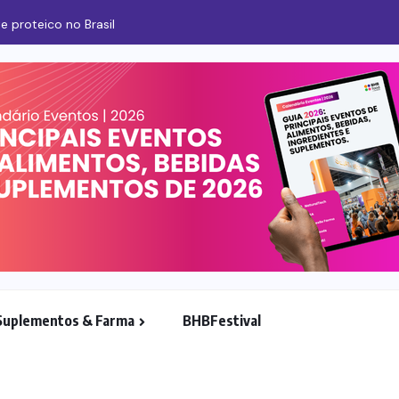
e proteico no Brasil
Suplementos & Farma
BHBFestival