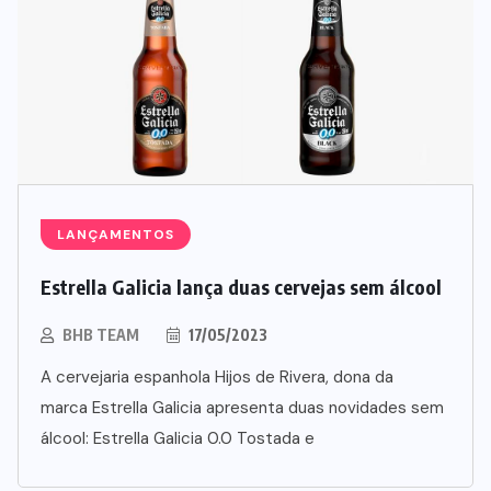
LANÇAMENTOS
Estrella Galicia lança duas cervejas sem álcool
SUPLEMENTOS
BHB TEAM
17/05/2023
Caffeine Army lança campanha
para o Dia dos Pais
A cervejaria espanhola Hijos de Rivera, dona da
marca Estrella Galicia apresenta duas novidades sem
07/08/2026
álcool: Estrella Galicia 0.0 Tostada e