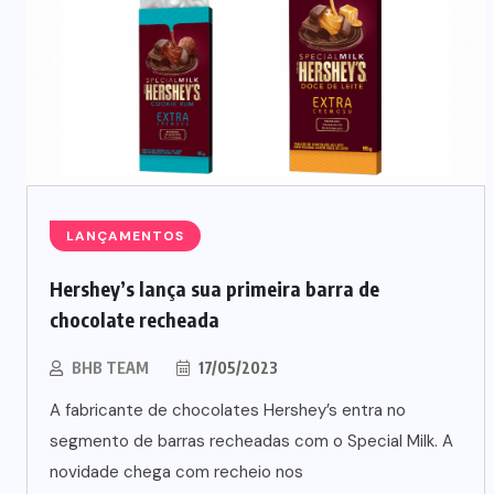
LANÇAMENTOS
Hershey’s lança sua primeira barra de
NEGÓCIOS
TENDÊNCIAS
chocolate recheada
Mercado de marmitas atrai Seara,
BHB TEAM
17/05/2023
iFood e grandes empresas
A fabricante de chocolates Hershey’s entra no
07/08/2026
segmento de barras recheadas com o Special Milk. A
novidade chega com recheio nos