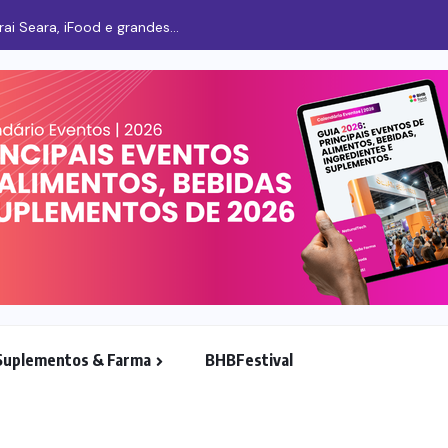
i Seara, iFood e grandes...
Suplementos & Farma
BHBFestival