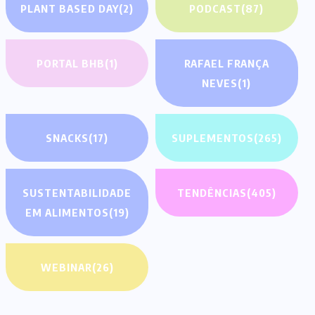
PLANT BASED DAY
(2)
PODCAST
(87)
PORTAL BHB
(1)
RAFAEL FRANÇA
NEVES
(1)
SNACKS
(17)
SUPLEMENTOS
(265)
SUSTENTABILIDADE
TENDÊNCIAS
(405)
EM ALIMENTOS
(19)
WEBINAR
(26)