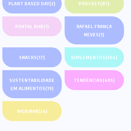
PLANT BASED DAY
(2)
PODCAST
(87)
PORTAL BHB
(1)
RAFAEL FRANÇA
NEVES
(1)
SNACKS
(17)
SUPLEMENTOS
(264)
SUSTENTABILIDADE
TENDÊNCIAS
(405)
EM ALIMENTOS
(19)
WEBINAR
(26)