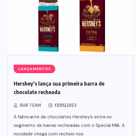
LANÇAMENTOS
NEGÓCIOS
TENDÊNCIAS
Hershey’s lança sua primeira barra de
chocolate recheada
Mercado de marmitas atrai Seara,
iFood e grandes empresas
BHB TEAM
17/05/2023
A fabricante de chocolates Hershey’s entra no
07/08/2026
segmento de barras recheadas com o Special Milk. A
novidade chega com recheio nos