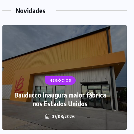
Novidades
NEGÓCIOS
NEGÓCIOS
TENDÊNCIAS
Mercado de marmitas atrai Seara,
Bauducco inaugura maior fábrica
iFood e grandes empresas
nos Estados Unidos
07/08/2026
07/08/2026