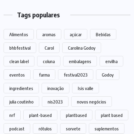
Tags populares
Alimentos
aromas
açúcar
Bebidas
bhbfestival
Carol
Carolina Godoy
clean label
coluna
embalagens
ervilha
eventos
farma
festival2023
Godoy
ingredientes
inovação
Isis valle
julia coutinho
nis2023
novos negócios
nrf
plant-based
plantbased
plant based
podcast
rótulos
sorvete
suplementos