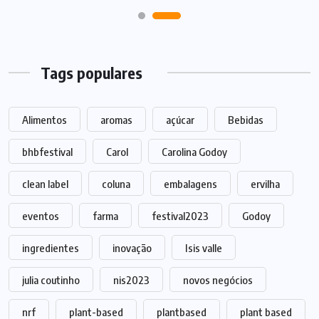
Tags populares
Alimentos
aromas
açúcar
Bebidas
bhbfestival
Carol
Carolina Godoy
clean label
coluna
embalagens
ervilha
eventos
farma
festival2023
Godoy
ingredientes
inovação
Isis valle
julia coutinho
nis2023
novos negócios
nrf
plant-based
plantbased
plant based