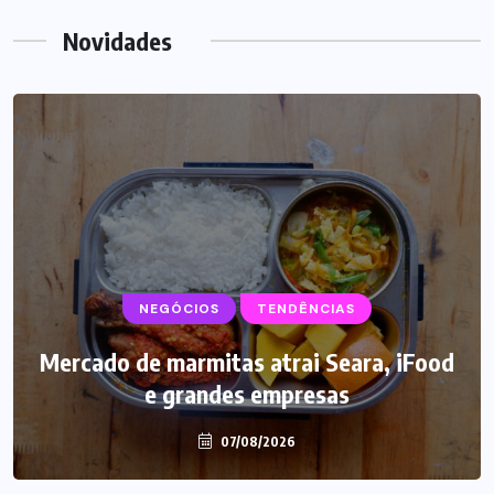
Novidades
NEGÓCIOS
SUPLEMENTOS
TENDÊNCIAS
Mercado de marmitas atrai Seara, iFood
Caffeine Army lança campanha para o
e grandes empresas
Dia dos Pais
07/08/2026
07/08/2026