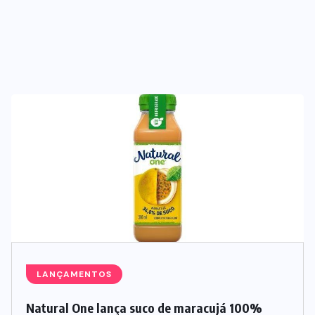
SUPLEMENTOS
Caffeine Army lança campanha
para o Dia dos Pais
07/08/2026
LANÇAMENTOS
Natural One lança suco de maracujá 100%