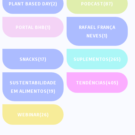
PLANT BASED DAY
(2)
PODCAST
(87)
PORTAL BHB
(1)
RAFAEL FRANÇA
NEVES
(1)
SNACKS
(17)
SUPLEMENTOS
(265)
SUSTENTABILIDADE
TENDÊNCIAS
(405)
EM ALIMENTOS
(19)
WEBINAR
(26)