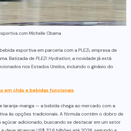
 esportiva com Michelle Obama
bebida esportiva em parceria com a PLEZi, empresa de
ama. Batizada de
PLEZi Hydration
, a novidade já está
cionados nos Estados Unidos, incluindo o ginásio do
s em chás e bebidas funcionais
l e laranja-manga — a bebida chega ao mercado com a
tiva às opções tradicionais. A fórmula contém o dobro de
um açúcar adicionado, buscando se destacar em um setor
e deve alcançar US$ 32,6 bilhões até 2028, segundo a