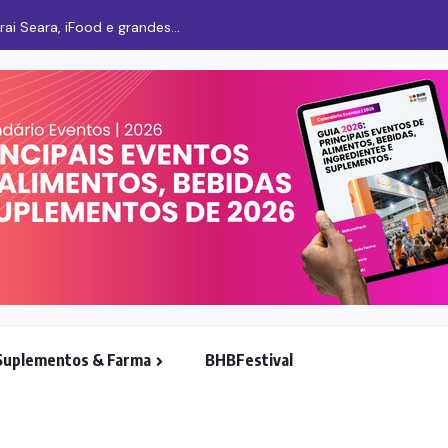
i Seara, iFood e grandes...
Suplementos & Farma
BHBFestival