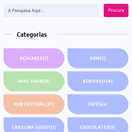
Procura
Categorias
AÇÚCARES
(2)
ADM
(2)
APAS SHOW
(9)
BEBIDAS
(148)
BHB FESTIVAL
(37)
CAFÉS
(4)
CAROLINA GODOY
(1)
CHOCOLATES
(9)