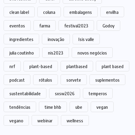
clean label
coluna
embalagens
ervilha
eventos
farma
festival2023
Godoy
ingredientes
inovação
Isis valle
julia coutinho
nis2023
novos negócios
nrf
plant-based
plantbased
plant based
podcast
rótulos
sorvete
suplementos
sustentabilidade
sxsw2026
temperos
tendências
time bhb
ube
vegan
vegano
webinar
wellness