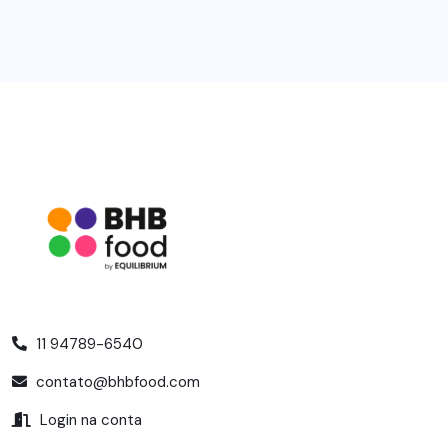
11 94789-6540
contato@bhbfood.com
Login na conta