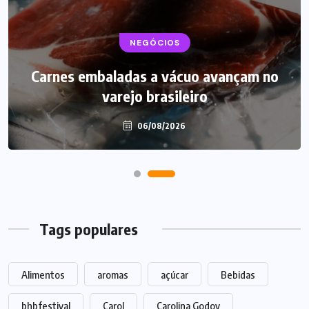
BEBIDAS
NEGÓCIOS
LANÇAMENTOS
Carnes embaladas a vácuo avançam no
Starbucks aposta em leite proteico no
varejo brasileiro
Brasil
06/08/2026
06/08/2026
Tags populares
Alimentos
aromas
açúcar
Bebidas
bhbfestival
Carol
Carolina Godoy