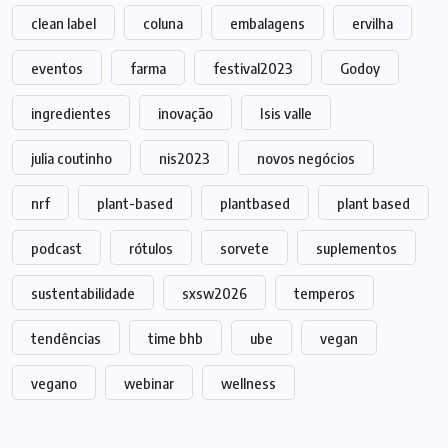
clean label
coluna
embalagens
ervilha
eventos
farma
festival2023
Godoy
ingredientes
inovação
Isis valle
julia coutinho
nis2023
novos negócios
nrf
plant-based
plantbased
plant based
podcast
rótulos
sorvete
suplementos
sustentabilidade
sxsw2026
temperos
tendências
time bhb
ube
vegan
vegano
webinar
wellness