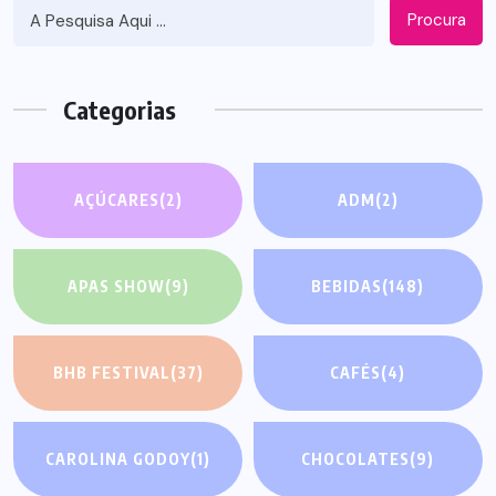
Procura
Categorias
AÇÚCARES
(2)
ADM
(2)
APAS SHOW
(9)
BEBIDAS
(148)
BHB FESTIVAL
(37)
CAFÉS
(4)
CAROLINA GODOY
(1)
CHOCOLATES
(9)