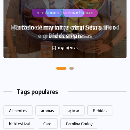
SUPLEMENTOS
Caffeine Army lança campanha para o
Dia dos Pais
07/08/2026
Tags populares
Alimentos
aromas
açúcar
Bebidas
bhbfestival
Carol
Carolina Godoy