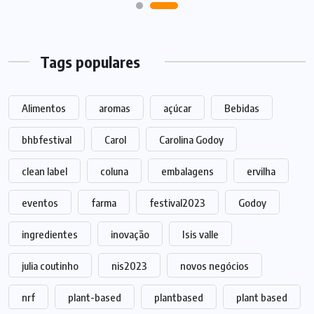
Tags populares
Alimentos
aromas
açúcar
Bebidas
bhbfestival
Carol
Carolina Godoy
clean label
coluna
embalagens
ervilha
eventos
farma
festival2023
Godoy
ingredientes
inovação
Isis valle
julia coutinho
nis2023
novos negócios
nrf
plant-based
plantbased
plant based