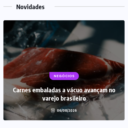
Novidades
BEBIDAS
NEGÓCIOS
LANÇAMENTOS
Carnes embaladas a vácuo avançam no
Starbucks aposta em leite proteico no
varejo brasileiro
Brasil
06/08/2026
06/08/2026