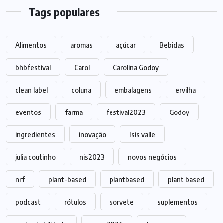
Tags populares
Alimentos
aromas
açúcar
Bebidas
bhbfestival
Carol
Carolina Godoy
clean label
coluna
embalagens
ervilha
eventos
farma
festival2023
Godoy
ingredientes
inovação
Isis valle
julia coutinho
nis2023
novos negócios
nrf
plant-based
plantbased
plant based
podcast
rótulos
sorvete
suplementos