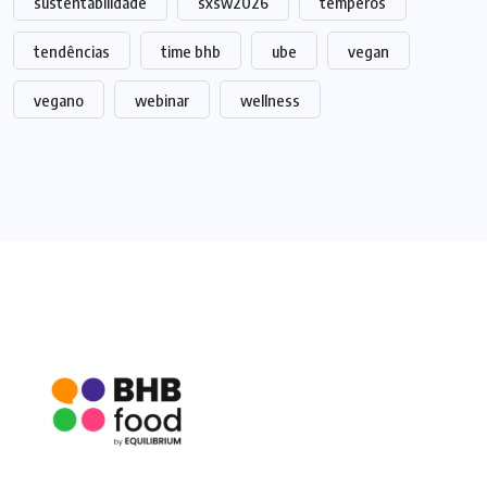
sustentabilidade
sxsw2026
temperos
tendências
time bhb
ube
vegan
vegano
webinar
wellness