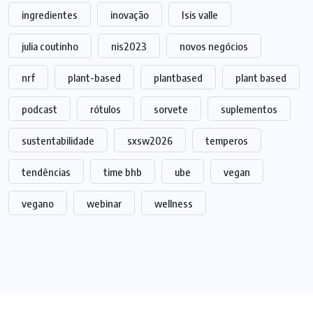
ingredientes
inovação
Isis valle
julia coutinho
nis2023
novos negócios
nrf
plant-based
plantbased
plant based
podcast
rótulos
sorvete
suplementos
sustentabilidade
sxsw2026
temperos
tendências
time bhb
ube
vegan
vegano
webinar
wellness