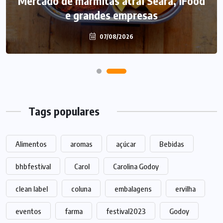
Mercado de marmitas atrai Seara, iFood
Caffeine Army lança campanha para o
e grandes empresas
Dia dos Pais
07/08/2026
07/08/2026
Tags populares
Alimentos
aromas
açúcar
Bebidas
bhbfestival
Carol
Carolina Godoy
clean label
coluna
embalagens
ervilha
eventos
farma
festival2023
Godoy