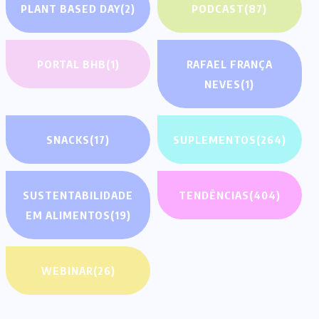
PLANT BASED DAY
(2)
PODCAST
(87)
PORTAL BHB
(1)
RAFAEL FRANÇA
NEVES
(1)
SNACKS
(17)
SUPLEMENTOS
(264)
SUSTENTABILIDADE
TENDÊNCIAS
(404)
EM ALIMENTOS
(19)
WEBINAR
(26)