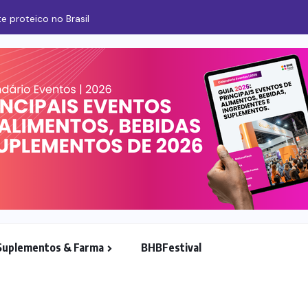
e proteico no Brasil
Suplementos & Farma
BHBFestival