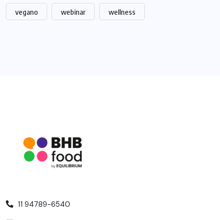
vegano
webinar
wellness
11 94789-6540