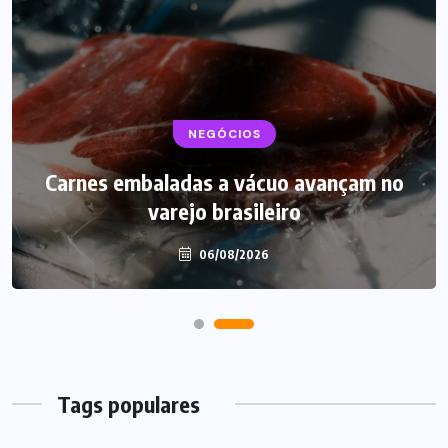
BEBIDAS
NEGÓCIOS
LANÇAMENTOS
Carnes embaladas a vácuo avançam no
Starbucks aposta em leite proteico no
varejo brasileiro
Brasil
06/08/2026
06/08/2026
Tags populares