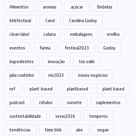
Alimentos
aromas
açúcar
Bebidas
bhbfestival
Carol
Carolina Godoy
clean label
coluna
embalagens
ervilha
eventos
farma
festival2023
Godoy
ingredientes
inovação
Isis valle
julia coutinho
nis2023
novos negócios
nrf
plant-based
plantbased
plant based
podcast
rótulos
sorvete
suplementos
sustentabilidade
sxsw2026
temperos
tendências
time bhb
ube
vegan