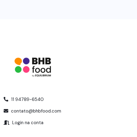
11 94789-6540
contato@bhbfood.com
Login na conta