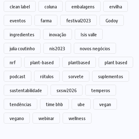
clean label
coluna
embalagens
ervilha
eventos
farma
festival2023
Godoy
ingredientes
inovação
Isis valle
julia coutinho
nis2023
novos negócios
nrf
plant-based
plantbased
plant based
podcast
rótulos
sorvete
suplementos
sustentabilidade
sxsw2026
temperos
tendências
time bhb
ube
vegan
vegano
webinar
wellness