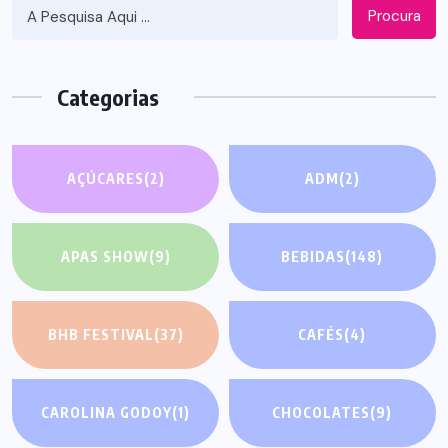
Procura
Categorias
AÇÚCARES
(2)
ADM
(2)
APAS SHOW
(9)
BEBIDAS
(148)
BHB FESTIVAL
(37)
CAFÉS
(4)
CAROLINA GODOY
(1)
CHOCOLATES
(9)