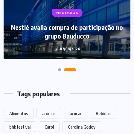
NEGÓCIOS
NEGÓCIOS
Nestlé avalia compra de participação no
Bauducco inaugura maior fábrica nos
grupo Bauducco
Estados Unidos
07/08/2026
07/08/2026
Tags populares
Alimentos
aromas
açúcar
Bebidas
bhbfestival
Carol
Carolina Godoy