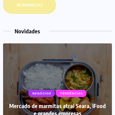
WEBINAR
(26)
Novidades
NEGÓCIOS
SUPLEMENTOS
TENDÊNCIAS
Mercado de marmitas atrai Seara, iFood
Caffeine Army lança campanha para o
e grandes empresas
Dia dos Pais