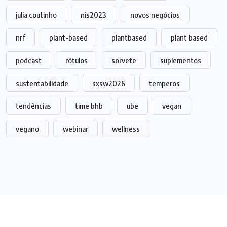
julia coutinho
nis2023
novos negócios
nrf
plant-based
plantbased
plant based
podcast
rótulos
sorvete
suplementos
sustentabilidade
sxsw2026
temperos
tendências
time bhb
ube
vegan
vegano
webinar
wellness