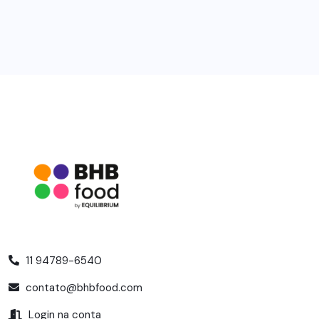
11 94789-6540
contato@bhbfood.com
Login na conta