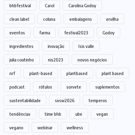
bhbfestival
Carol
Carolina Godoy
clean label
coluna
embalagens
ervilha
eventos
farma
festival2023
Godoy
ingredientes
inovação
Isis valle
julia coutinho
nis2023
novos negócios
nrf
plant-based
plantbased
plant based
podcast
rótulos
sorvete
suplementos
sustentabilidade
sxsw2026
temperos
tendências
time bhb
ube
vegan
vegano
webinar
wellness