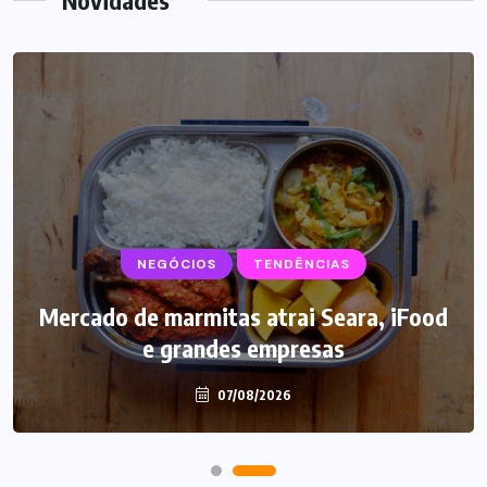
NEGÓCIOS
SUPLEMENTOS
TENDÊNCIAS
Mercado de marmitas atrai Seara, iFood
Caffeine Army lança campanha para o
e grandes empresas
Dia dos Pais
07/08/2026
07/08/2026