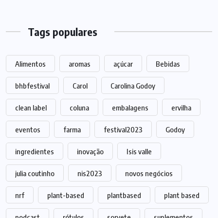
Tags populares
Alimentos
aromas
açúcar
Bebidas
bhbfestival
Carol
Carolina Godoy
clean label
coluna
embalagens
ervilha
eventos
farma
festival2023
Godoy
ingredientes
inovação
Isis valle
julia coutinho
nis2023
novos negócios
nrf
plant-based
plantbased
plant based
podcast
rótulos
sorvete
suplementos