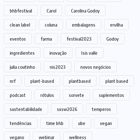
bhbfestival
Carol
Carolina Godoy
clean label
coluna
embalagens
ervilha
eventos
farma
festival2023
Godoy
ingredientes
inovação
Isis valle
julia coutinho
nis2023
novos negócios
nrf
plant-based
plantbased
plant based
podcast
rótulos
sorvete
suplementos
sustentabilidade
sxsw2026
temperos
tendências
time bhb
ube
vegan
vegano
webinar
wellness