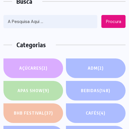
Busca
Procura
Categorias
AÇÚCARES
(2)
ADM
(2)
APAS SHOW
(9)
BEBIDAS
(148)
BHB FESTIVAL
(37)
CAFÉS
(4)