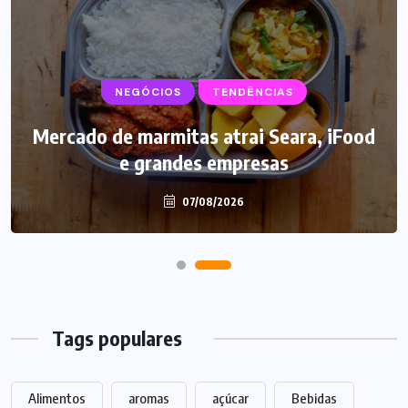
NEGÓCIOS
SUPLEMENTOS
TENDÊNCIAS
Mercado de marmitas atrai Seara, iFood
Caffeine Army lança campanha para o
e grandes empresas
Dia dos Pais
07/08/2026
07/08/2026
Tags populares
Alimentos
aromas
açúcar
Bebidas