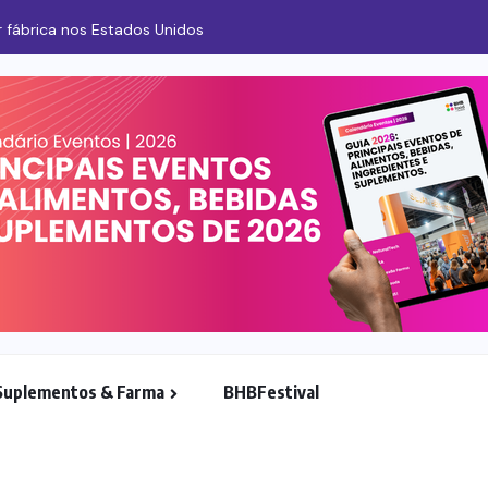
 fábrica nos Estados Unidos
Suplementos & Farma
BHBFestival