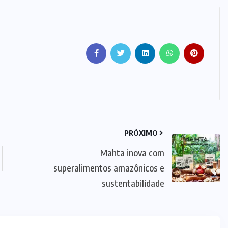
PRÓXIMO
SUPLEMENTOS
Mahta inova com
Caffeine Army lança campanha
superalimentos amazônicos e
para o Dia dos Pais
sustentabilidade
07/08/2026