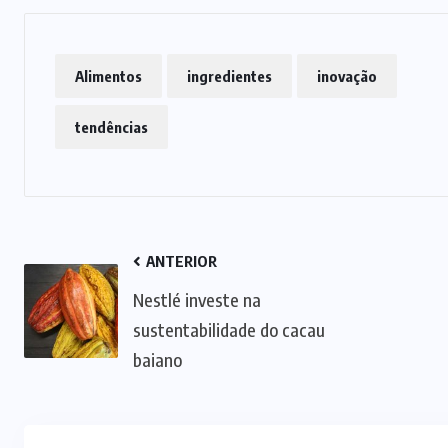
Alimentos
ingredientes
inovação
tendências
ANTERIOR
NEGÓCIOS
TENDÊNCIAS
Nestlé investe na
Mercado de marmitas atrai Seara,
sustentabilidade do cacau
iFood e grandes empresas
baiano
07/08/2026