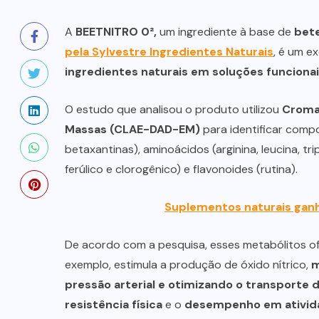
A
BEETNITRO 0²,
um ingrediente à base de
bet
pela Sylvestre Ingredientes Naturais
, é um 
ingredientes naturais em soluções funciona
O estudo que analisou o produto utilizou
Cromat
Massas (CLAE-DAD-EM)
para identificar compo
betaxantinas), aminoácidos (arginina, leucina, tri
ferúlico e clorogênico) e flavonoides (rutina).
Suplementos naturais gan
De acordo com a pesquisa, esses metabólitos 
exemplo, estimula a produção de óxido nítrico,
m
pressão arterial e otimizando o transporte d
resistência física
e o
desempenho em ativida