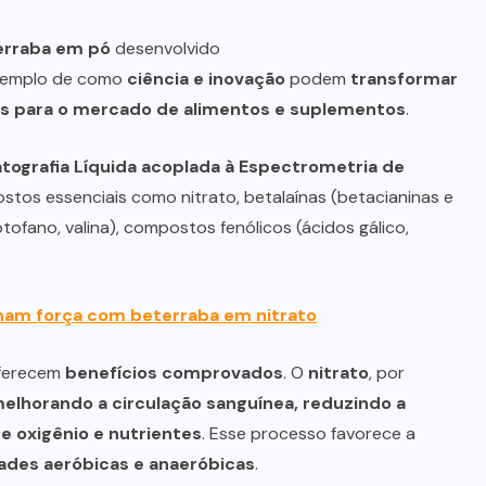
erraba em pó
desenvolvido
exemplo de como
ciência e inovação
podem
transformar
is para o mercado de alimentos e suplementos
.
ografia Líquida acoplada à Espectrometria de
stos essenciais como nitrato, betalaínas (betacianinas e
ptofano, valina), compostos fenólicos (ácidos gálico,
ham força com beterraba em nitrato
oferecem
benefícios comprovados
. O
nitrato
, por
elhorando a circulação sanguínea, reduzindo a
e oxigênio e nutrientes
. Esse processo favorece a
des aeróbicas e anaeróbicas
.