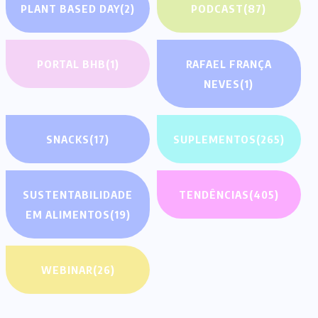
PLANT BASED DAY
(2)
PODCAST
(87)
PORTAL BHB
(1)
RAFAEL FRANÇA
NEVES
(1)
SNACKS
(17)
SUPLEMENTOS
(265)
SUSTENTABILIDADE
TENDÊNCIAS
(405)
EM ALIMENTOS
(19)
WEBINAR
(26)