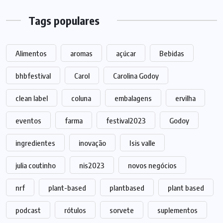
Tags populares
Alimentos
aromas
açúcar
Bebidas
bhbfestival
Carol
Carolina Godoy
clean label
coluna
embalagens
ervilha
eventos
farma
festival2023
Godoy
ingredientes
inovação
Isis valle
julia coutinho
nis2023
novos negócios
nrf
plant-based
plantbased
plant based
podcast
rótulos
sorvete
suplementos