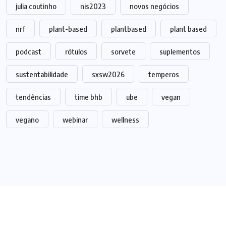
julia coutinho
nis2023
novos negócios
nrf
plant-based
plantbased
plant based
podcast
rótulos
sorvete
suplementos
sustentabilidade
sxsw2026
temperos
tendências
time bhb
ube
vegan
vegano
webinar
wellness