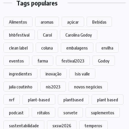
Tags populares
Alimentos
aromas
açúcar
Bebidas
bhbfestival
Carol
Carolina Godoy
clean label
coluna
embalagens
ervilha
eventos
farma
festival2023
Godoy
ingredientes
inovação
Isis valle
julia coutinho
nis2023
novos negócios
nrf
plant-based
plantbased
plant based
podcast
rótulos
sorvete
suplementos
sustentabilidade
sxsw2026
temperos