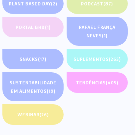
PLANT BASED DAY
(2)
PODCAST
(87)
PORTAL BHB
(1)
RAFAEL FRANÇA
NEVES
(1)
SNACKS
(17)
SUPLEMENTOS
(265)
SUSTENTABILIDADE
TENDÊNCIAS
(405)
EM ALIMENTOS
(19)
WEBINAR
(26)