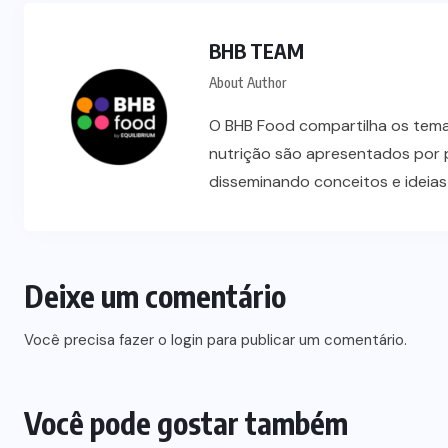
BHB TEAM
About Author
O BHB Food compartilha os temas
nutrição são apresentados por 
disseminando conceitos e ideia
NEGÓCIOS
TENDÊNCIAS
Deixe um comentário
Mercado de marmitas atrai Seara,
Você precisa fazer o
login
para publicar um comentário.
iFood e grandes empresas
07/08/2026
Você pode gostar também