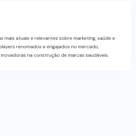
 mais atuais e relevantes sobre marketing, saúde e
players renomados e engajados no mercado,
s inovadoras na construção de marcas saudáveis.
SUPLEMENTOS
Caffeine Army lança campanha
para o Dia dos Pais
07/08/2026