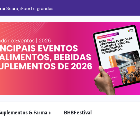
Bauducco inaugura maior fábrica nos Estados U
Suplementos & Farma
BHBFestival