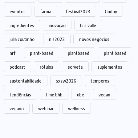
eventos
farma
festival2023
Godoy
ingredientes
inovação
Isis valle
julia coutinho
nis2023
novos negócios
nrf
plant-based
plantbased
plant based
podcast
rótulos
sorvete
suplementos
sustentabilidade
sxsw2026
temperos
tendências
time bhb
ube
vegan
vegano
webinar
wellness