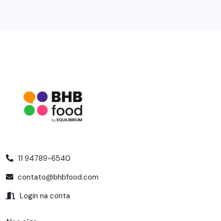
11 94789-6540
contato@bhbfood.com
Login na conta