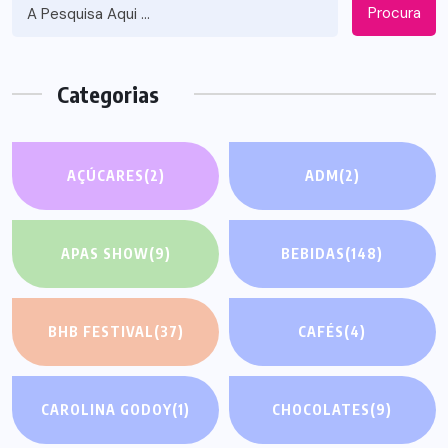
Procura
Categorias
AÇÚCARES
(2)
ADM
(2)
APAS SHOW
(9)
BEBIDAS
(148)
BHB FESTIVAL
(37)
CAFÉS
(4)
CAROLINA GODOY
(1)
CHOCOLATES
(9)