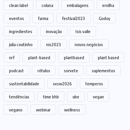
clean label
coluna
embalagens
ervilha
eventos
farma
festival2023
Godoy
ingredientes
inovação
Isis valle
julia coutinho
nis2023
novos negócios
nrf
plant-based
plantbased
plant based
podcast
rótulos
sorvete
suplementos
sustentabilidade
sxsw2026
temperos
tendências
time bhb
ube
vegan
vegano
webinar
wellness