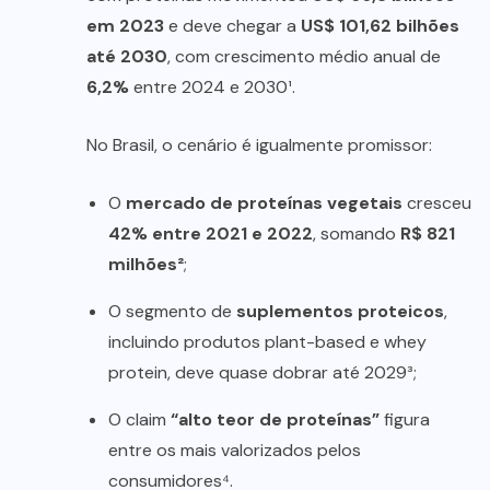
em 2023
e deve chegar a
US$ 101,62 bilhões
até 2030
, com crescimento médio anual de
6,2%
entre 2024 e 2030¹.
No Brasil, o cenário é igualmente promissor:
O
mercado de proteínas vegetais
cresceu
42% entre 2021 e 2022
, somando
R$ 821
milhões²
;
O segmento de
suplementos proteicos
,
incluindo produtos plant-based e whey
protein, deve quase dobrar até 2029³;
O claim
“alto teor de proteínas”
figura
entre os mais valorizados pelos
consumidores⁴.