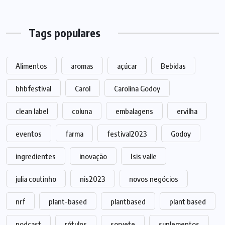
Tags populares
Alimentos
aromas
açúcar
Bebidas
bhbfestival
Carol
Carolina Godoy
clean label
coluna
embalagens
ervilha
eventos
farma
festival2023
Godoy
ingredientes
inovação
Isis valle
julia coutinho
nis2023
novos negócios
nrf
plant-based
plantbased
plant based
podcast
rótulos
sorvete
suplementos