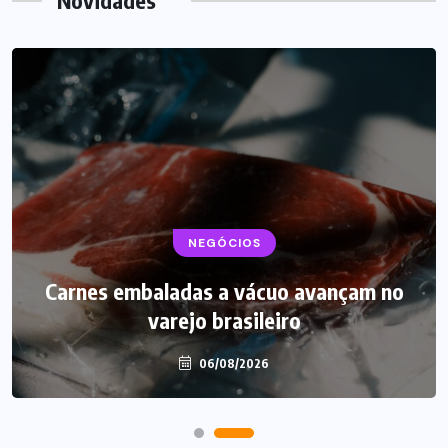
Novidades
BEBIDAS
NEGÓCIOS
LANÇAMENTOS
Carnes embaladas a vácuo avançam no
Starbucks aposta em leite proteico no
varejo brasileiro
Brasil
06/08/2026
06/08/2026