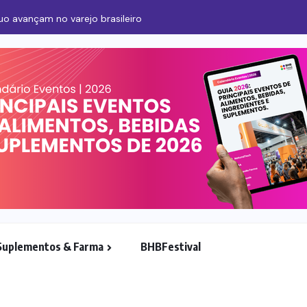
o avançam no varejo brasileiro
Suplementos & Farma
BHBFestival