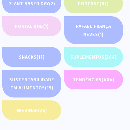
PLANT BASED DAY
(2)
PODCAST
(87)
PORTAL BHB
(1)
RAFAEL FRANÇA
NEVES
(1)
SNACKS
(17)
SUPLEMENTOS
(264)
SUSTENTABILIDADE
TENDÊNCIAS
(404)
EM ALIMENTOS
(19)
WEBINAR
(26)