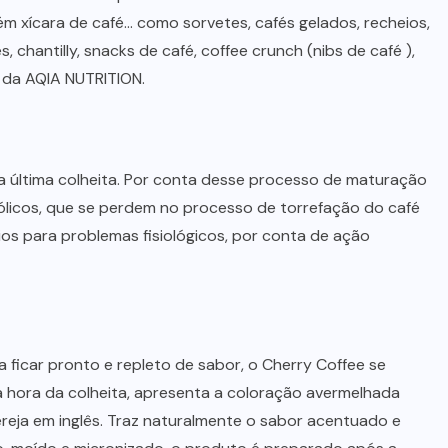
m xícara de café… como sorvetes, cafés gelados, recheios,
, chantilly, snacks de café, coffee crunch (nibs de café ),
r da AQIA NUTRITION.
a última colheita. Por conta desse processo de maturação
ólicos, que se perdem no processo de torrefação do café
ios para problemas fisiológicos, por conta de ação
BEBIDAS
LANÇAMENTOS
Starbucks aposta em leite
proteico no Brasil
 ficar pronto e repleto de sabor, o Cherry Coffee se
06/08/2026
 hora da colheita, apresenta a coloração avermelhada
reja em inglês. Traz naturalmente o sabor acentuado e