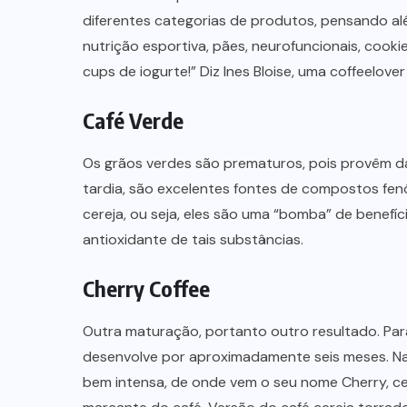
diferentes categorias de produtos, pensando alé
nutrição esportiva, pães, neurofuncionais, cookies
cups de iogurte!” Diz Ines Bloise, uma coffeelove
Café Verde
Os grãos verdes são prematuros, pois provêm d
tardia, são excelentes fontes de compostos fen
cereja, ou seja, eles são uma “bomba” de benefíc
antioxidante de tais substâncias.
NEGÓCIOS
Cherry Coffee
Carnes embaladas a vácuo
avançam no varejo brasileiro
Outra maturação, portanto outro resultado. Para
06/08/2026
desenvolve por aproximadamente seis meses. Na
bem intensa, de onde vem o seu nome Cherry, ce