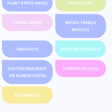
PLANT BASED DAY
(2)
PODCAST
(87)
PORTAL BHB
(1)
RAFAEL FRANÇA
NEVES
(1)
SNACKS
(17)
SUPLEMENTOS
(264)
SUSTENTABILIDADE
TENDÊNCIAS
(404)
EM ALIMENTOS
(19)
WEBINAR
(26)