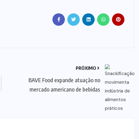
PRÓXIMO
BAVE Food expande atuação no
NEGÓCIOS
mercado americano de bebidas
P&G anuncia aquisição da Thorne
por US$ 3,8 bilhões
05/08/2026