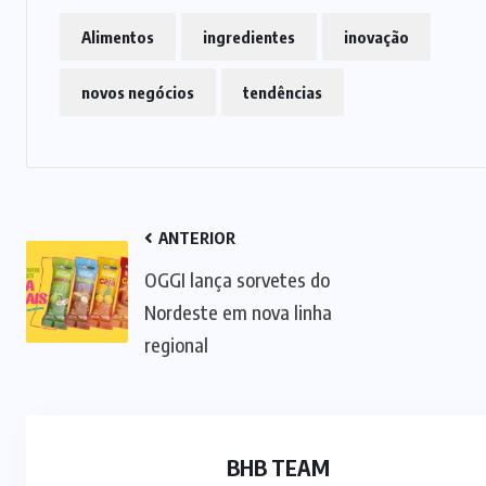
Alimentos
ingredientes
inovação
novos negócios
tendências
ANTERIOR
OGGI lança sorvetes do
EVENTOS
NOTÍCIAS
Nordeste em nova linha
e
Fi Innovation Awards 2026 revela
regional
tendências da indústria
05/08/2026
BHB TEAM