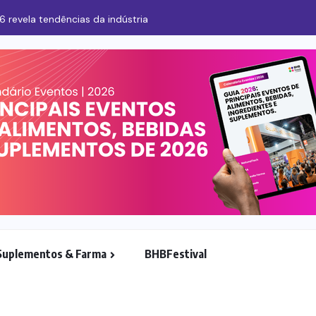
6 revela tendências da indústria
Suplementos & Farma
BHBFestival