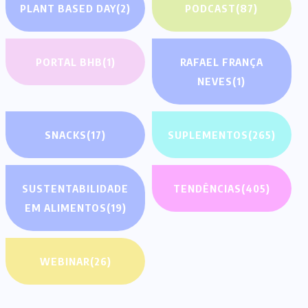
PLANT BASED DAY
(2)
PODCAST
(87)
PORTAL BHB
(1)
RAFAEL FRANÇA
NEVES
(1)
SNACKS
(17)
SUPLEMENTOS
(265)
SUSTENTABILIDADE
TENDÊNCIAS
(405)
EM ALIMENTOS
(19)
WEBINAR
(26)