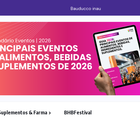
 fábrica nos Estados Unidos
Suplementos & Farma
BHBFestival