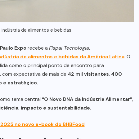
 indústria de alimentos e bebidas
 Paulo Expo
recebe a
Fispal Tecnologia
,
indústria de alimentos e bebidas da América Latina
. O
olida como o principal ponto de encontro para
r, com expectativa de mais de
42 mil visitantes
,
400
o e estratégico
.
 como tema central
“O Novo DNA da Indústria Alimentar”
,
ficiência, impacto e sustentabilidade
.
 2025 no novo e-book do BHBFood