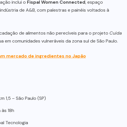
ação inclui o
Fispal Women Connected
, espaço
indústria de A&B, com palestras e painéis voltados à
ecadação de alimentos não perecíveis para o projeto
Cuida
tua em comunidades vulneráveis da zona sul de São Paulo.
am mercado de ingredientes no Japão
SUPLEMENTOS
Caffeine Army lança campanha
para o Dia dos Pais
m 1,5 – São Paulo (SP)
h às 18h
07/08/2026
spal Tecnologia