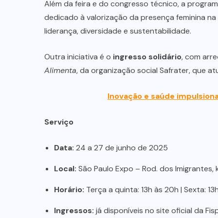
Além da feira e do congresso técnico, a program
dedicado à valorização da presença feminina na 
liderança, diversidade e sustentabilidade.
Outra iniciativa é o
ingresso solidário
, com arr
Alimenta
, da organização social Safrater, que a
Inovação e saúde impulsion
Serviço
NEGÓCIOS
TENDÊNCIAS
Data:
24 a 27 de junho de 2025
Mercado de marmitas atrai Seara,
iFood e grandes empresas
Local:
São Paulo Expo – Rod. dos Imigrantes, k
Horário:
Terça a quinta: 13h às 20h | Sexta: 13
07/08/2026
Ingressos:
já disponíveis no site oficial da Fi