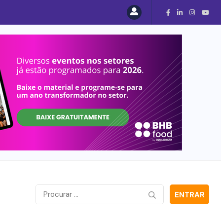
Bauducco inaugura maior fábrica nos Estados Uni
ENTRAR