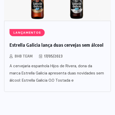
LANÇAMENTOS
Estrella Galicia lança duas cervejas sem álcool
BHB TEAM
17/05/2023
A cervejaria espanhola Hijos de Rivera, dona da
SUPLEMENTOS
marca Estrella Galicia apresenta duas novidades sem
Caffeine Army lança campanha
álcool: Estrella Galicia 0.0 Tostada e
para o Dia dos Pais
07/08/2026