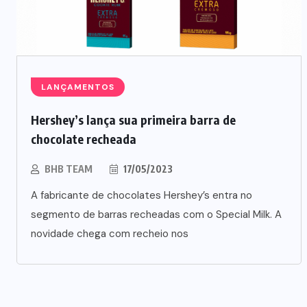
LANÇAMENTOS
Hershey’s lança sua primeira barra de
chocolate recheada
BHB TEAM
17/05/2023
NEGÓCIOS
TENDÊNCIAS
A fabricante de chocolates Hershey’s entra no
Mercado de marmitas atrai Seara,
segmento de barras recheadas com o Special Milk. A
novidade chega com recheio nos
iFood e grandes empresas
07/08/2026