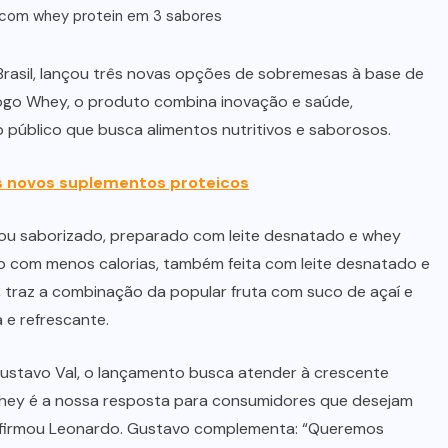
t com whey protein em 3 sabores
Brasil, lançou três novas opções de sobremesas à base de
 Yogo Whey, o produto combina inovação e saúde,
o público que busca alimentos nutritivos e saborosos.
is novos suplementos proteicos
ou saborizado, preparado com leite desnatado e whey
o com menos calorias, também feita com leite desnatado e
, traz a combinação da popular fruta com suco de açaí e
 e refrescante.
Gustavo Val, o lançamento busca atender à crescente
ey é a nossa resposta para consumidores que desejam
, afirmou Leonardo. Gustavo complementa: “Queremos