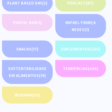
PLANT BASED DAY
(2)
PODCAST
(87)
PORTAL BHB
(1)
RAFAEL FRANÇA
NEVES
(1)
SNACKS
(17)
SUPLEMENTOS
(265)
SUSTENTABILIDADE
TENDÊNCIAS
(405)
EM ALIMENTOS
(19)
WEBINAR
(26)