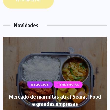
WEBINAR
(26)
Novidades
NEGÓCIOS
SUPLEMENTOS
TENDÊNCIAS
Mercado de marmitas atrai Seara, iFood
Caffeine Army lança campanha para o
e grandes empresas
Dia dos Pais