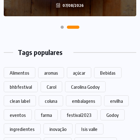
07/08/2026
07/08/2026
Tags populares
Alimentos
aromas
açúcar
Bebidas
bhbfestival
Carol
Carolina Godoy
clean label
coluna
embalagens
ervilha
eventos
farma
festival2023
Godoy
ingredientes
inovação
Isis valle