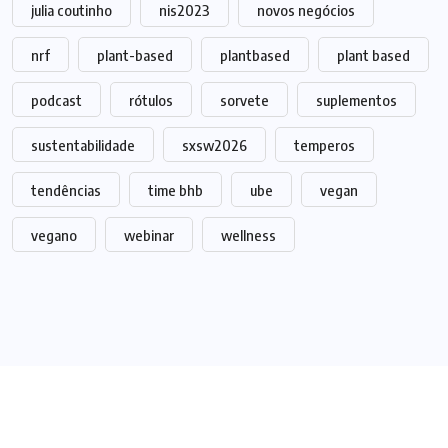
julia coutinho
nis2023
novos negócios
nrf
plant-based
plantbased
plant based
podcast
rótulos
sorvete
suplementos
sustentabilidade
sxsw2026
temperos
tendências
time bhb
ube
vegan
vegano
webinar
wellness