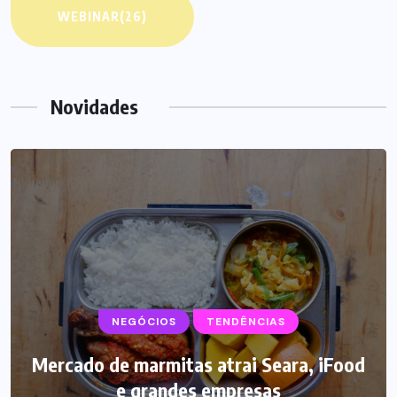
WEBINAR
(26)
Novidades
NEGÓCIOS
SUPLEMENTOS
TENDÊNCIAS
Mercado de marmitas atrai Seara, iFood
Caffeine Army lança campanha para o
e grandes empresas
Dia dos Pais