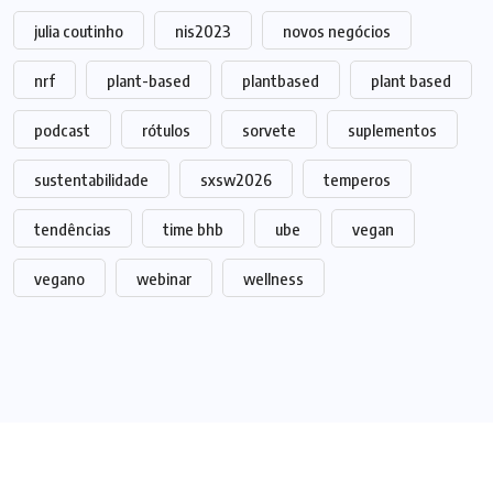
julia coutinho
nis2023
novos negócios
nrf
plant-based
plantbased
plant based
podcast
rótulos
sorvete
suplementos
sustentabilidade
sxsw2026
temperos
tendências
time bhb
ube
vegan
vegano
webinar
wellness